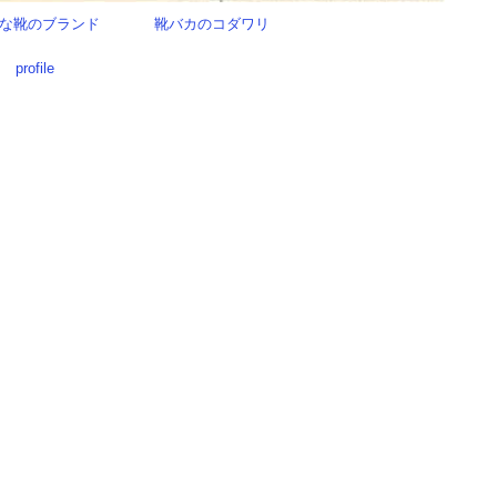
な靴のブランド
靴バカのコダワリ
profile