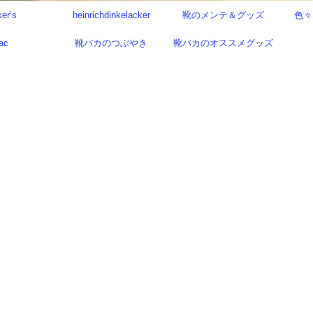
ker’s
heinrichdinkelacker
靴のメンテ＆グッズ
色々
ac
靴バカのつぶやき
靴バカのオススメグッズ