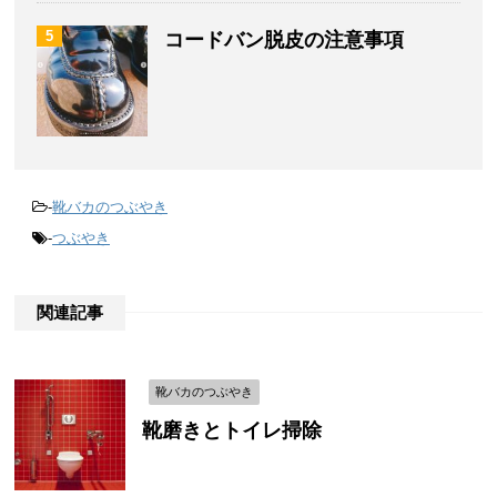
5
コードバン脱皮の注意事項
-
靴バカのつぶやき
-
つぶやき
関連記事
靴バカのつぶやき
靴磨きとトイレ掃除