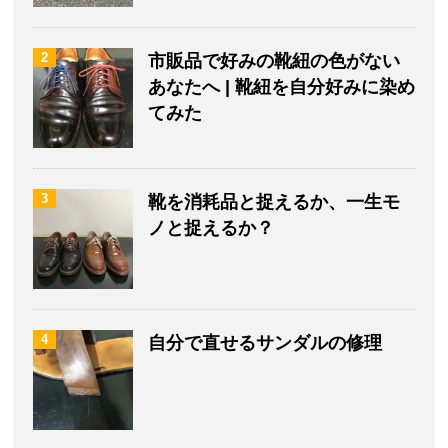
2
市販品で好みの靴紐の色がない
あなたへ | 靴紐を自分好みに染め
てみた
3
靴を消耗品と捉えるか、一生モ
ノと捉えるか？
4
自分で直せるサンダルの修理