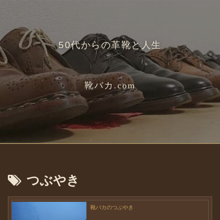
50代からの革靴と人生
靴バカ.com
つぶやき
靴バカのつぶやき