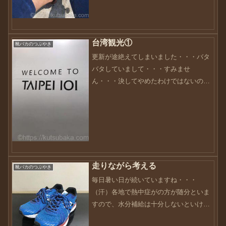
速しています。以前は、PCでしか閲覧で
きなかったことが、簡単にスマホやタブ
レットなどで閲覧でき...
台湾観光①
靴バカのつぶやき
更新が途絶えてしまいました・・・バタ
バタしていまして・・・すみませ
ん・・・決してやめたわけではないの
で、これからも引き続きよろしくお願い
致します。年度末の最終日。色々な想い
を詰め込んで初の台湾観光を行いまし
た。いつもは弾丸ツアーでの台湾訪問...
走りながら考える
靴バカのつぶやき
毎日暑い日が続いていますね・・・
（汗）各地で熱中症がの方が随分といま
すので、水分補給は十分しないといけま
せんね。そんな私も、過去に熱中症の経