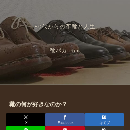
50代からの革靴と人生
靴バカ.com
靴の何が好きなのか？
X
Facebook
はてブ