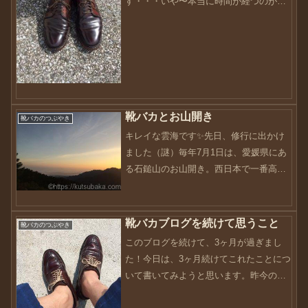
す・・・いや〜本当に時間が経つのが早
いです。年を取っていくたびに感じるこ
とですが、やっぱり早いです・・・8月末
に拠点を移して1ヶ月。本当にバタバタし
ています。環境の...
靴バカとお山開き
靴バカのつぶやき
キレイな雲海です✨先日、修行に出かけ
ました（謎）毎年7月1日は、愛媛県にあ
る石鎚山のお山開き。西日本で一番高い
山に登っていきます。お山開きでこんな
に天気のいい日は7年ぶりだそうです。お
山も私達を歓迎してくれているのでしょ
靴バカブログを続けて思うこと
靴バカのつぶやき
うか？あっ、石鎚山は...
このブログを続けて、3ヶ月が過ぎまし
た！今日は、3ヶ月続けてこれたことにつ
いて書いてみようと思います。昨今のス
マホの登場で、インターネット環境が加