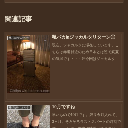
関連記事
靴バカinジャカルタリターン①
靴バカのつぶやき
現在、ジャカルタに滞在しています。こ
ちらは赤道付近のため日本とは逆で真夏
の気温です・・・汗今回はジャカルタで
の滞在日記でも綴りたいと思います。去
年の11月に訪問した時は、モスクのデモ
と重なり殆ど現地調査できない状態であ
ったために、今回は4日...
10月ですね
靴バカのつぶやき
早いもので10月です。残り今月入れて、
3ヶ月。そろそろラストスパートの時期で