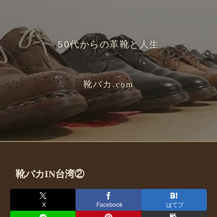
50代からの革靴と人生
靴バカ.com
靴バカIN台湾②
X
Facebook
はてブ