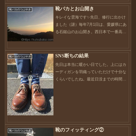
て、毎日家に帰るのが遅く、朝が早い
靴バカとお山開き
た...
靴バカのつぶやき
キレイな雲海です✨先日、修行に出かけ
ました（謎）毎年7月1日は、愛媛県にあ
る石鎚山のお山開き。西日本で一番高い
山に登っていきます。お山開きでこんな
に天気のいい日は7年ぶりだそうです。お
山も私達を歓迎してくれているのでしょ
SNS断ちの結果
靴バカのつぶやき
うか？あっ、石鎚山は...
先日は本当に暖かい日でした。上にはカ
ーディガンを羽織っていただけで十分な
くらいでしたね。最近日没までの時間が
長くなって、いよいよ春の訪れも近いか
なって思います。春はちょうどいい気候
なので待ち遠しいですね。さてさて、先
日久しぶりにInstag...
靴のフィッティング②
靴バカのつぶやき