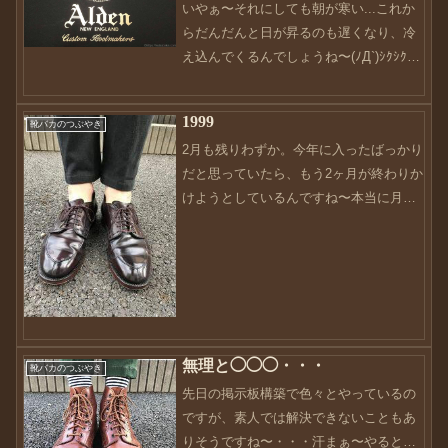
いやぁ〜それにしても朝が寒い...これか
らだんだんと日が昇るのも遅くなり、冷
え込んでくるんでしょうね〜(ﾉД`)ｼｸｼｸ今
年は、夏。って感じが一切なかったの
で、何だか不思議な感じがします。。。
1999
靴バカのつぶやき
さてさて、先日も書きましたが追記とし
2月も残りわずか。今年に入ったばっかり
て書き足せれ...
だと思っていたら、もう2ヶ月が終わりか
けようとしているんですね〜本当に月日
が経つのが早い・・・しっかりとやるべ
きことをやらなければ、今年も終わりま
すよね。来月は年度末最終月。気合を入
れ直したいところです...
無理と◯◯◯・・・
靴バカのつぶやき
先日の掲示板構築で色々とやっているの
ですが、素人では解決できないこともあ
りそうですね〜・・・汗まぁ〜やると決