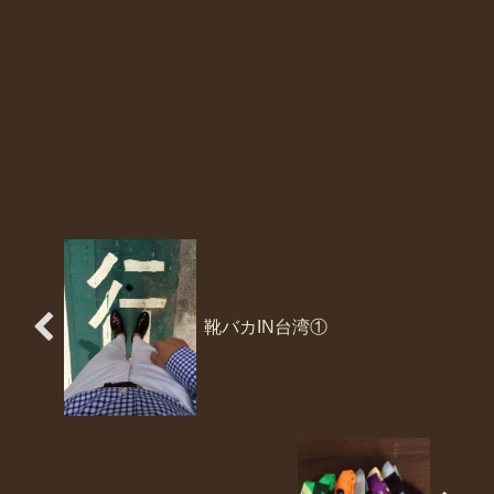
靴バカIN台湾①