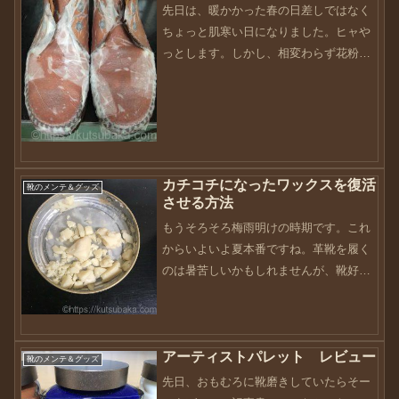
先日は、暖かかった春の日差しではなく
ちょっと肌寒い日になりました。ヒャや
っとします。しかし、相変わらず花粉症
は続いています・・・朝からクシャミ連
発・・・はぁ〜って感じです（笑）さて
さて、今回はグリセリン保湿をしてみよ
うと思います。実は、この...
カチコチになったワックスを復活
靴のメンテ＆グッズ
させる方法
もうそろそろ梅雨明けの時期です。これ
からいよいよ夏本番ですね。革靴を履く
のは暑苦しいかもしれませんが、靴好き
には関係ありません！オールシーズン革
靴は履きますので、メンテも含めて可愛
がらないといけませんね。instagramのポ
アーティストパレット レビュー
ストに刺激され...
靴のメンテ＆グッズ
先日、おもむろに靴磨きしていたらそー