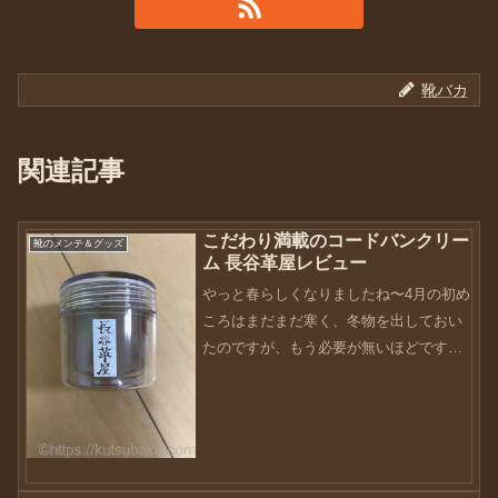
靴バカ
関連記事
こだわり満載のコードバンクリー
靴のメンテ＆グッズ
ム 長谷革屋レビュー
やっと春らしくなりましたね〜4月の初め
ころはまだまだ寒く、冬物を出しておい
たのですが、もう必要が無いほどです。
ここ最近の気温は30℃近い・・・朝晩は
まだ肌寒いこともあるけど、春を通り越
して夏ですよね〜気温の変化が激しいと
きなので、皆さん体調...