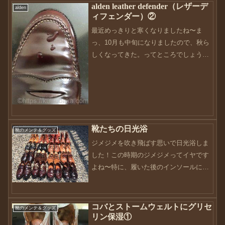
alden leather defender（レザーデ
alden
ィフェンダー）②
最近めっきりと寒くなりましたね〜ま
っ、10月も中旬になりましたので、秋ら
しくなってきた。ってところでしょう
か。さてさて、前回の続きです。alden
leather defender（レザーディフェンダ
ー）の実験として、どれくらいの時間防
水が...
靴たちの日光浴
靴のメンテ＆グッズ
ジメジメを吹き飛ばす思いで日光浴しま
した！この時期のジメジメってイヤです
よね〜特に、履いた後のインソールに残
った汗。嫌な匂いの原因になります。靴
が臭い！って言うのもこの時期ではない
でしょうか・・・（汗）私は靴の保管は
コバとストームウェルトにグリセ
靴のメンテ＆グッズ
下駄箱ではなく、部屋に置...
リン保湿①