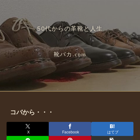
50代からの革靴と人生
靴バカ.com
コバから・・・
X
Facebook
はてブ