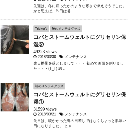
先週は、冬に戻ったかのような寒さで凍えそうでした。
かと思えば、昨日は暑 ...
Tricker’s
靴のメンテ＆グッズ
コバとストームウェルトにグリセリン保
湿②
49223 views
2018/03/30
メンテナンス
先日携帯を落としまして・・・ 初めて画面を割りまし
た・・・(T_T) 結 ...
靴のメンテ＆グッズ
コバとストームウェルトにグリセリン保
湿①
31599 views
2018/03/21
メンテナンス
先日は、暖かかった春の日差しではなくちょっと肌寒い
日になりました。 ヒャ ...