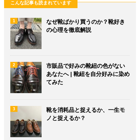
こんな記事も読まれています
1
なぜ靴ばかり買うのか？靴好き
の心理を徹底解説
2
市販品で好みの靴紐の色がない
あなたへ | 靴紐を自分好みに染め
てみた
3
靴を消耗品と捉えるか、一生モ
ノと捉えるか？