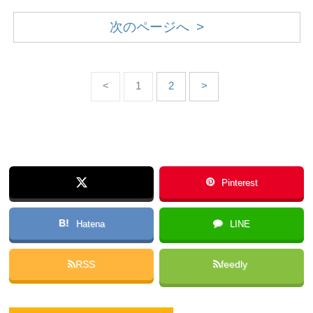
次のページへ >
<
1
2
>
Pinterest
B!
Hatena
LINE
RSS
feedly