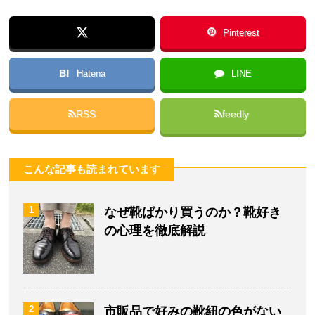
Pinterest
B!
Hatena
LINE
RSS
feedly
こんな記事も読まれています
1
なぜ靴ばかり買うのか？靴好き
の心理を徹底解説
2
市販品で好みの靴紐の色がない