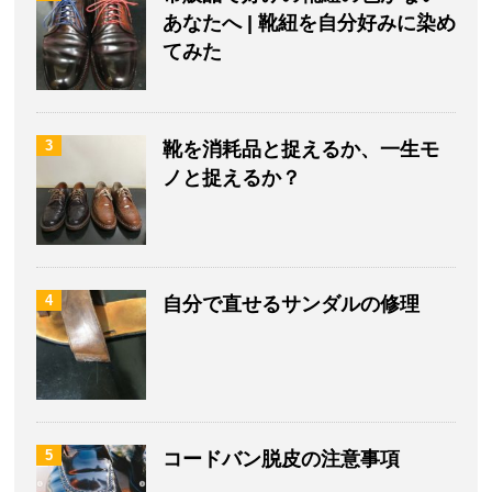
あなたへ | 靴紐を自分好みに染め
てみた
3
靴を消耗品と捉えるか、一生モ
ノと捉えるか？
4
自分で直せるサンダルの修理
5
コードバン脱皮の注意事項