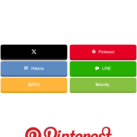
Pinterest
B!
Hatena
LINE
RSS
feedly