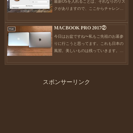
最新OSを入れることは、それなりのリス
クがありますので、ここからチャレンジ
する人は「自己責任」でお願いします。
まず、最初にインストールUSBの作成か
MACBOOK PRO 2017②
mac
ら。私の場合、予めMacbook proの方で
今日はお盆ですね〜私もご先祖のお墓参
high...
りに行こうと思ってます。これも日本の
風習。美しいものは残っていきます。そ
んなこんなで、靴ネタではありませんが
お付き合いくださいませ。前回、私の
Macへの想いを書きました。やはり、私
にとってはMacは生活の...
スポンサーリンク