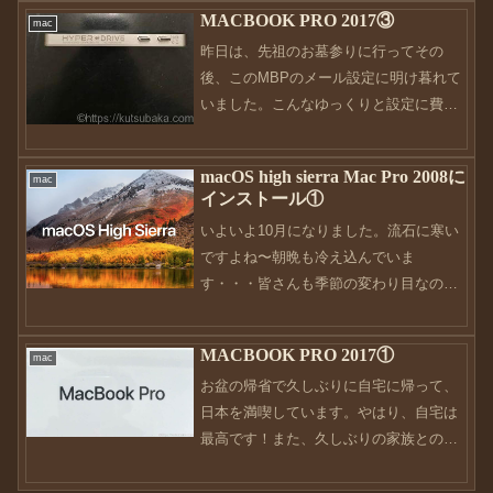
お付き合いくださいませ。前回、私の
MACBOOK PRO 2017③
mac
Macへの想いを書きました。やはり、私
昨日は、先祖のお墓参りに行ってその
にとってはMacは生活の...
後、このMBPのメール設定に明け暮れて
いました。こんなゆっくりと設定に費や
したことって、今まで無かった。。。そ
れぐらいのんびりと過ごせているこの環
macOS high sierra Mac Pro 2008に
mac
境に感謝ですね。今まで、色々なメール
インストール①
が来ていたのを削除したり...
いよいよ10月になりました。流石に寒い
ですよね〜朝晩も冷え込んでいま
す・・・皆さんも季節の変わり目なので
ご自愛ください。さてさて、今回は靴ネ
タではなくMacネタ。先日、2017
MACBOOK PRO 2017①
mac
macbook proを購入してから色々いじり
お盆の帰省で久しぶりに自宅に帰って、
まわしていたので...
日本を満喫しています。やはり、自宅は
最高です！また、久しぶりの家族との時
間も最高です！何というか、当たり前の
ことに感謝できる自分に酔いしれている