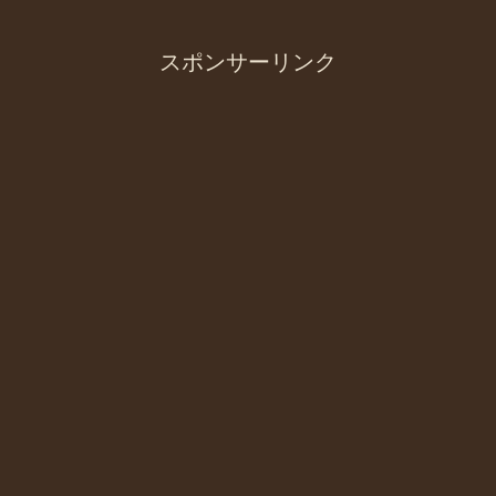
のか。。。この時間は、本当に私にとっ
てリフレッシュできる時間...
スポンサーリンク