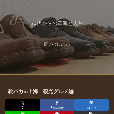
50代からの革靴と人生
靴バカ.com
靴バカin上海 観光グルメ編
X
Facebook
はてブ