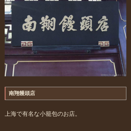
南翔饅頭店
上海で有名な小籠包のお店。