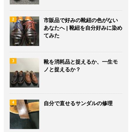
2
市販品で好みの靴紐の色がない
あなたへ | 靴紐を自分好みに染め
てみた
3
靴を消耗品と捉えるか、一生モ
ノと捉えるか？
4
自分で直せるサンダルの修理