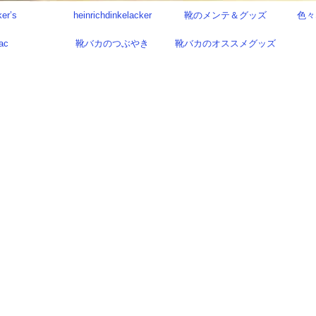
ker’s
heinrichdinkelacker
靴のメンテ＆グッズ
色々
ac
靴バカのつぶやき
靴バカのオススメグッズ