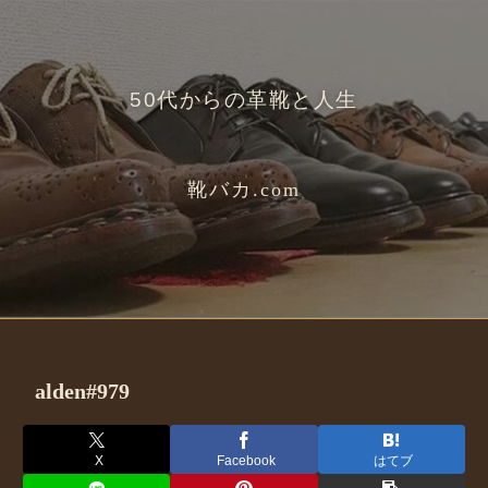
50代からの革靴と人生
靴バカ.com
alden#979
X
Facebook
はてブ