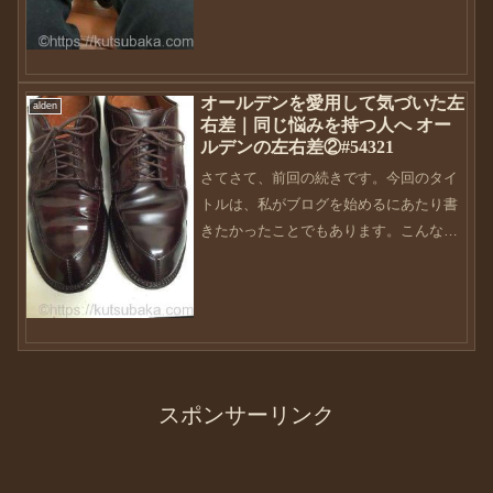
待たされたと思います・・・色々なトラ
ップが潜んでいま...
オールデンを愛用して気づいた左
alden
右差｜同じ悩みを持つ人へ オー
ルデンの左右差②#54321
さてさて、前回の続きです。今回のタイ
トルは、私がブログを始めるにあたり書
きたかったことでもあります。こんなバ
カいないだろーって感じです（笑）不良
靴からの更生問題児の靴はというと、
ALDEN #54321正式には、＃54322になり
ます。BE...
スポンサーリンク