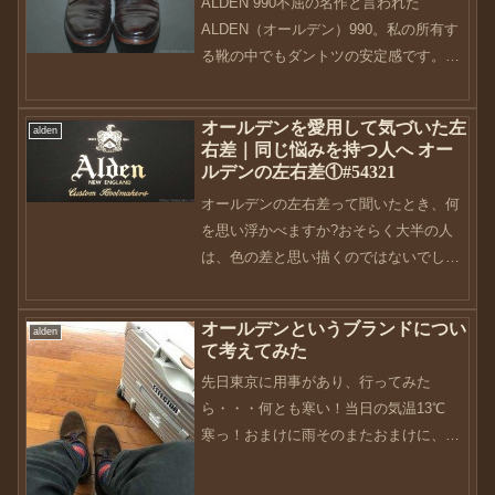
ALDEN 990不屈の名作と言われた
ALDEN（オールデン）990。私の所有す
る靴の中でもダントツの安定感です。ラ
ストがゆったり目なので履いていて疲れ
ません。革靴なのに？って思われると思
オールデンを愛用して気づいた左
alden
いますが、これが中々の履き心地で、ダ
右差｜同じ悩みを持つ人へ オー
ブルソールとオー...
ルデンの左右差①#54321
オールデンの左右差って聞いたとき、何
を思い浮かべますか?おそらく大半の人
は、色の差と思い描くのではないでしょ
うか。確かにオールデンの左右差の中で
も、これはあるある事項です。ただ、色
オールデンというブランドについ
alden
の差であるならば、クリームを塗り込ん
て考えてみた
だり、最悪｢革染｣も視野...
先日東京に用事があり、行ってみた
ら・・・何とも寒い！当日の気温13℃
寒っ！おまけに雨そのまたおまけに、電
車遅延・・・(ﾉД`)ｼｸｼｸいやぁ〜、散々で
した・・・今まで電車に乗った中で一番