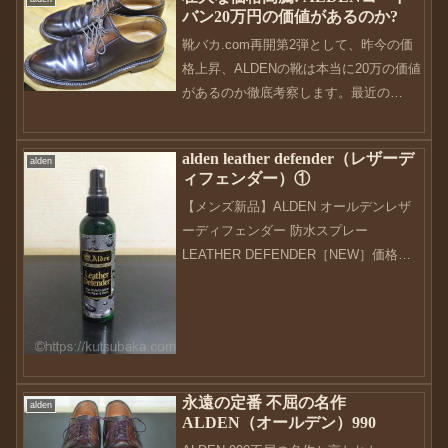
バン20万円の価値があるのか?
靴バカ.com再開第2弾として、昨今の価
格上昇、ALDENの靴は本当に20万の価値
があるのか徹底考察します。最近の
ALDENの価格高騰6年ぶりの浦島太郎状
態の私ですが、その間全くと言っていい
alden leather defender（レザーデ
alden
ほど靴の情報は入れていませんでした。
ィフェンダー）①
そして最近のA...
【メンズ新品】ALDEN オールデンレザ
ーディフェンダー 防水スプレー
LEATHER DEFENDER［NEW］価格：
3590円（税込、送料別) (2017/10/14時点)
さてさて。ようやく靴ネタが出来ました
（笑）以前から気になっていた...
永遠の定番 不屈の名作
alden
ALDEN（オールデン）990