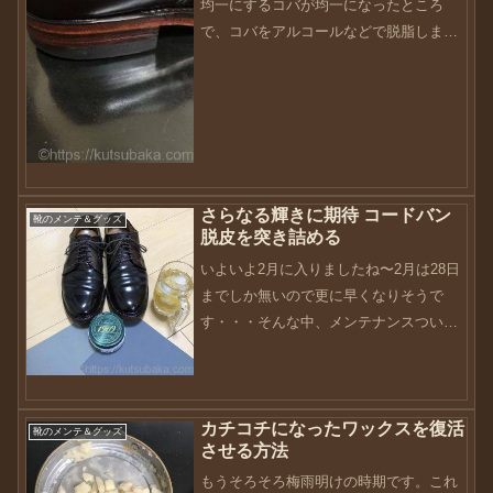
均一にするコバが均一になったところ
で、コバをアルコールなどで脱脂しま
す。そして、コバインキを塗ります。ベ
タベタにならないように、数回に分けた
ほうが綺麗に塗れます。そして乾燥させ
ます。通常ならばこれでフィニ...
さらなる輝きに期待 コードバン
靴のメンテ＆グッズ
脱皮を突き詰める
いよいよ2月に入りましたね〜2月は28日
までしか無いので更に早くなりそうで
す・・・そんな中、メンテナンスついで
にまたもやコードバン脱皮させてしまい
ました。。。前回記事にした、コードバ
ンの脱皮で紹介したときには、1000番く
カチコチになったワックスを復活
らいで止めていたん...
靴のメンテ＆グッズ
させる方法
もうそろそろ梅雨明けの時期です。これ