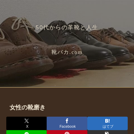
50代からの革靴と人生
靴バカ.com
女性の靴磨き
X
Facebook
はてブ