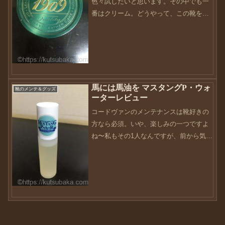
色々試したいと思います。その中でも一
番はクリーム。どうやって、この靴を光
らせるか？これが靴バカの第一のテーマ
です。私もその1人なのですが、靴に興味
のない方は、全くのバカですよね〜同じ
ようなクリームも持って...
馬には馬油を マスタングP・ウォ
靴のメンテ＆グッズ
ーターレビュー
コードヴァンのメンテナンスは靴好きの
方なら必須。いや、楽しみの一つですよ
ね〜私もその1人なんですが、前から気に
なっていたアイテムを使ってみました。
マスタングP・ウォーター革への浸透性
は動物OILではMAXこのOILの浸透性は素
晴らしく“現行...