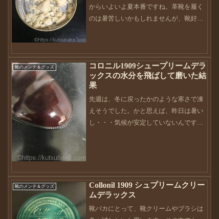
からいよいよ夏本番ですね。革靴を履く
のは暑苦しいかもしれませんが、靴好き
には関係ありません！オールシーズン革
靴は履きますので、メンテも含めて可愛
がらないといけませんね。instagramのポ
コロニル1909シュープリームデラ
ストに刺激され...
靴のメンテ＆グッズ
ックスの水分を飛ばして磨いた結
果
先週は、冬に戻ったかのような寒さで凍
えそうでした。かと思えば、昨日は暑い
し・・・気候が安定していないんですか
ね。もう少しで4月も半ば。GWに向かっ
て気温もどんどん上がってくれることを
願っています。さてさて、今回は靴バカ
の鉄板のクリーム。この...
Collonil 1909 シュプリームクリー
靴のメンテ＆グッズ
ムデラックス
靴バカにとって、靴クリームやブラシは