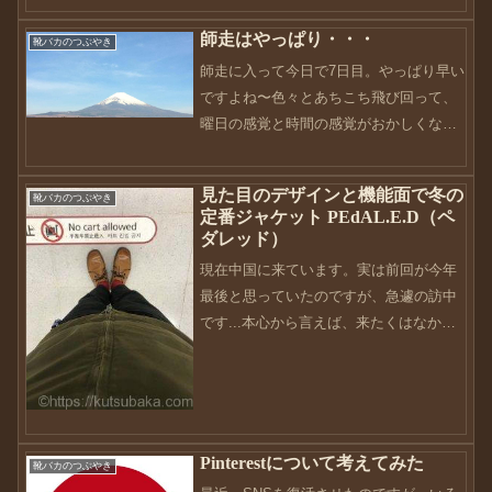
ていないこともあり、お腹もすかなくな
師走はやっぱり・・・
靴バカのつぶやき
ってるんですよね〜1日3食って基本なん
師走に入って今日で7日目。やっぱり早い
ですが、2食、1食...
ですよね〜色々とあちこち飛び回って、
曜日の感覚と時間の感覚がおかしくなっ
てます・・・そんな中、先日静岡に出
張〜やっぱり富士山はデカかった・・・
見た目のデザインと機能面で冬の
靴バカのつぶやき
汗富士山って、裾野がいいんですよね〜
定番ジャケット PEdAL.E.D（ペ
しっかりと大地に根づいて...
ダレッド）
現在中国に来ています。実は前回が今年
最後と思っていたのですが、急遽の訪中
です...本心から言えば、来たくはなかっ
たのですが、まぁこれも仕方のないこと
です。私は現在地方に在住しているた
め、羽田からの直行便で行くために前泊
して訪中しました。しか...
Pinterestについて考えてみた
靴バカのつぶやき