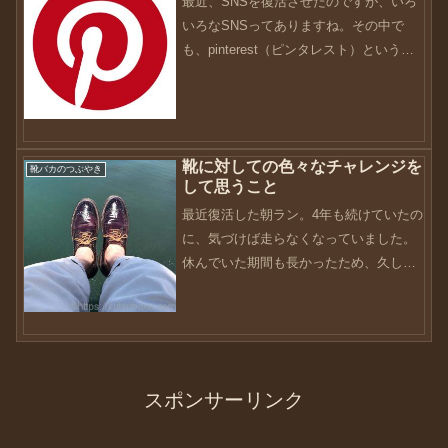
最近、SNSを復活させたのですが、いろ
いろなSNSってありますね。その中で
も、pinterest（ピンタレスト）という変
わったSNSを知りました。っていうか、
随分前から存在していたみたいですが、
全然わからなかったので手出しでき
ず・・・正直、...
靴に対しての色々なチャレンジを
靴バカのつぶやき
して思うこと
最近復活した朝ラン。4年も続けていたの
に、気づけば走らなくなっていました。
休んでいた期間も長かったため、久しぶ
りに走ると筋肉痛になりまして・・・早
く元の身体を作らないとですね。実は最
近、コツコツと靴のメンテや靴に関する
ことに対して、色々とチ...
スポンサーリンク