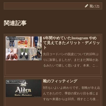
靴バカ
関連記事
6年間やめていたInstagram やめ
靴バカのつぶやき
て見えてきたメリット・デメリッ
ト
先日コードバンの脱皮について約10年ぶ
りに加筆しましたが、まだまだ興味があ
るみたいで嬉しく思います。本来、この
記事は再開したてのときに書くべきもの
でしたが、10記事近く書いて昔書いてい
靴のフィッティング
靴バカのつぶやき
た感じが取り戻せているこの時期に残せ
9月もいよいよ終わりです。朝晩が冷え込
たらと思い、既存の閲...
んできたので、季節の変わり目を感じま
すね〜来週からは10月。残すところ後3
ヶ月。本当に早いです。最近体を動かし