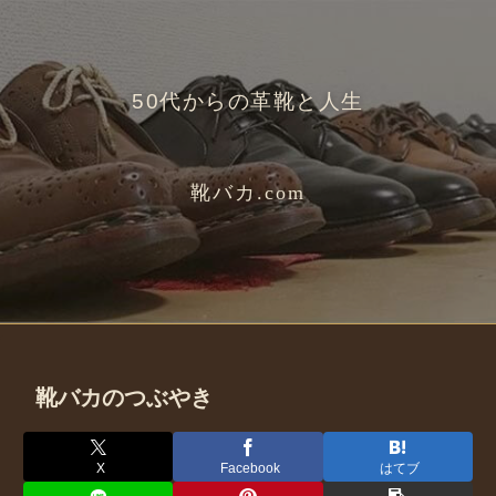
50代からの革靴と人生
靴バカ.com
靴バカのつぶやき
X
Facebook
はてブ