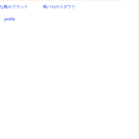
な靴のブランド
靴バカのコダワリ
profile