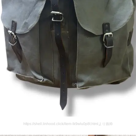
https://shell.linhood.click/item-lk9wlu0p8t.htmlより抜粋