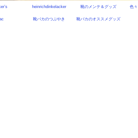
ker’s
heinrichdinkelacker
靴のメンテ＆グッズ
色々
ac
靴バカのつぶやき
靴バカのオススメグッズ