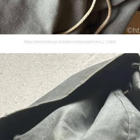
https://shell.linhood.click/item-lk9wlu0p8t.htmlより抜粋