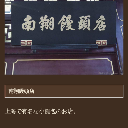
南翔饅頭店
上海で有名な小籠包のお店。