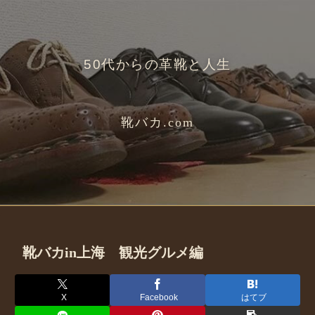
50代からの革靴と人生
靴バカ.com
靴バカin上海 観光グルメ編
X
Facebook
はてブ