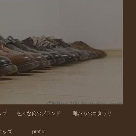
ッズ
色々な靴のブランド
靴バカのコダワリ
グッズ
profile