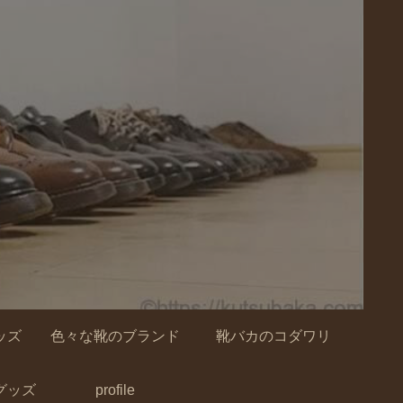
ッズ
色々な靴のブランド
靴バカのコダワリ
グッズ
profile