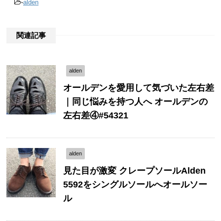
-
alden
関連記事
alden
オールデンを愛用して気づいた左右差
｜同じ悩みを持つ人へ オールデンの
左右差④#54321
alden
見た目が激変 クレープソールAlden
5592をシングルソールへオールソー
ル