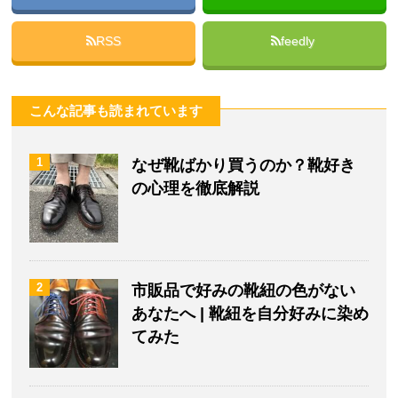
RSS
feedly
こんな記事も読まれています
1
なぜ靴ばかり買うのか？靴好き
の心理を徹底解説
2
市販品で好みの靴紐の色がない
あなたへ | 靴紐を自分好みに染め
てみた