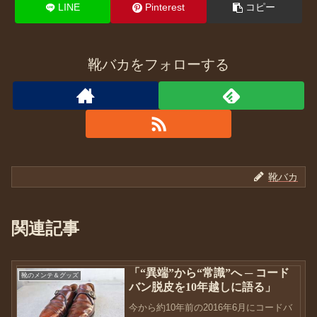
LINE
Pinterest
コピー
靴バカをフォローする
靴バカ
関連記事
「“異端”から“常識”へ ─ コード
靴のメンテ＆グッズ
バン脱皮を10年越しに語る」
今から約10年前の2016年6月にコードバ