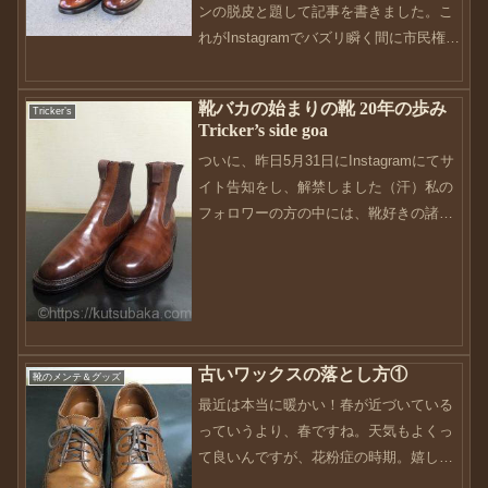
ンの脱皮と題して記事を書きました。こ
れがInstagramでバズリ瞬く間に市民権を
得ることになりました。元々のネタは、
ワタシのフォローしている方
靴バカの始まりの靴 20年の歩み
Tricker’s
@oyaoyaoyabunさんがやっていたことを
Tricker’s side goa
自分流...
ついに、昨日5月31日にInstagramにてサ
イト告知をし、解禁しました（汗）私の
フォロワーの方の中には、靴好きの諸先
輩方がたくさんおられ恐縮しておりま
す・・・ブログを書かれている方も多数
いらっしゃる中での告知に、「やっちま
った」っていう...
古いワックスの落とし方①
靴のメンテ＆グッズ
最近は本当に暖かい！春が近づいている
っていうより、春ですね。天気もよくっ
て良いんですが、花粉症の時期。嬉しい
やら悲しいやら、複雑な感じです・・・