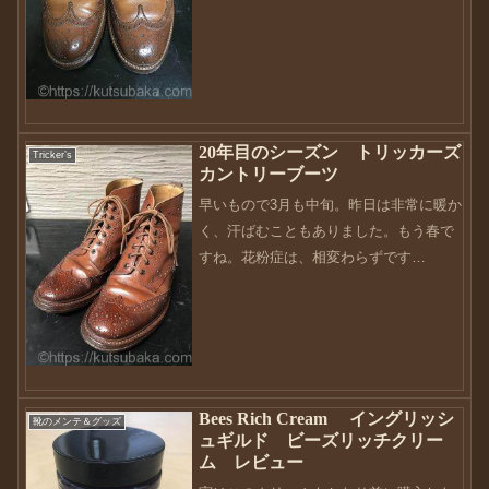
さてさて、今回は古いワックスの落とし
方と題して書いていけたらと思います。
私は基本的にはワックスは...
20年目のシーズン トリッカーズ
Tricker’s
カントリーブーツ
早いもので3月も中旬。昨日は非常に暖か
く、汗ばむこともありました。もう春で
すね。花粉症は、相変わらずです
が・・・私が靴好きになったきっかけ
が、トリッカーズです。最初に買ったの
が、サイドゴア。そして続けてカントリ
ーブーツ。そして私が一番好きな...
Bees Rich Cream イングリッシ
靴のメンテ＆グッズ
ュギルド ビーズリッチクリー
ム レビュー