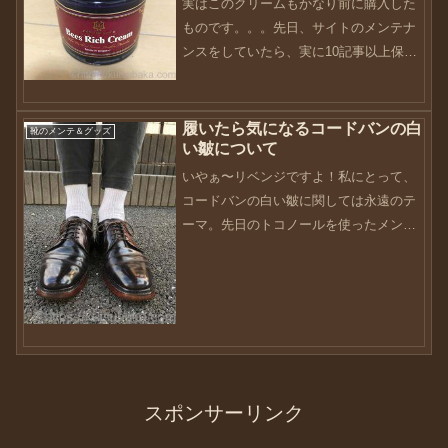
実はこのクリームもかなり前に購入した
ものです。。。先日、サイトのメンテナ
ンスをしていたら、実に10記事以上保留
にしていた記事がありました。思い立っ
たらメモ代わりに書き込んでいるのです
が、賞味期限が切れないうちにアップし
履いたら気になるコードバンの白
靴のメンテ＆グッズ
い皺について
ないといけませんね。先...
いやぁ〜リベンジですよ！私にとって、
コードバンの白い皺に関しては永遠のテ
ーマ。先日のトコノールを使ったメンテ
ナンスで失敗したこともあって、色々考
えていたんです。そこで、検証も含めて
書いていければと。。。私にとってコー
ドバンは靴好きを加速させ...
スポンサーリンク