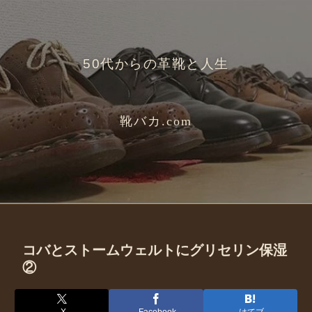
50代からの革靴と人生
靴バカ.com
コバとストームウェルトにグリセリン保湿
②