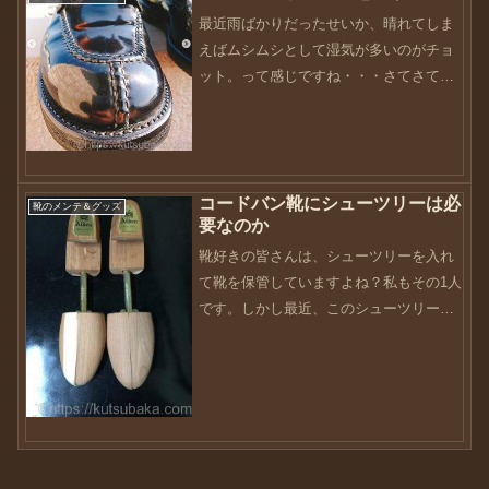
最近雨ばかりだったせいか、晴れてしま
外線や乾燥、過度の...
えばムシムシとして湿気が多いのがチョ
ット。って感じですね・・・さてさて、
先日instagramで見かけたコメントの中
に、気になるコメントがありました。す
っかりと定着したコードバン脱皮。
instagramで...
コードバン靴にシューツリーは必
靴のメンテ＆グッズ
要なのか
靴好きの皆さんは、シューツリーを入れ
て靴を保管していますよね？私もその1人
です。しかし最近、このシューツリーが
必要なのかどうか疑問に思うことがあり
ます。シューツリーの目的は、履いた後
の湿気（汗）を取ったり、履き皺を伸ば
したり、型崩れ防止の役...