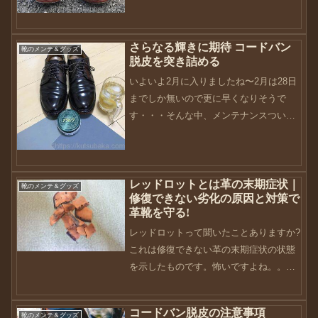
回、トコノールのメンテナンスの記事を
書きましたが、その続編と...
さらなる輝きに期待 コードバン
靴のメンテ＆グッズ
脱皮を突き詰める
いよいよ2月に入りましたね〜2月は28日
までしか無いので更に早くなりそうで
す・・・そんな中、メンテナンスついで
にまたもやコードバン脱皮させてしまい
ました。。。前回記事にした、コードバ
ンの脱皮で紹介したときには、1000番く
レッドロットとは革の末期症状｜
らいで止めていたん...
靴のメンテ＆グッズ
修復できない劣化の原因と対策で
革靴を守る!
レッドロットって聞いたことありますか?
これは修復できない革の末期症状の状態
を示したものです。怖いですよね。。。
今回はワタシが経験したことについて書
きたいと思います。レッドロットとは?
コードバン脱皮の注意事項
靴のメンテ＆グッズ
革靴・革製品の世界で使われる俗称。 紫