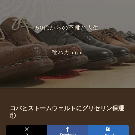
50代からの革靴と人生
靴バカ.com
コバとストームウェルトにグリセリン保湿
①