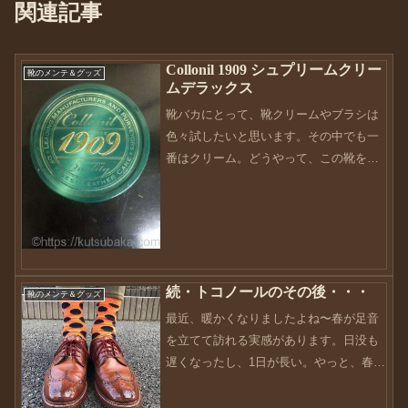
関連記事
Collonil 1909 シュプリームクリー
靴のメンテ＆グッズ
ムデラックス
靴バカにとって、靴クリームやブラシは
色々試したいと思います。その中でも一
番はクリーム。どうやって、この靴を光
らせるか？これが靴バカの第一のテーマ
です。私もその1人なのですが、靴に興味
のない方は、全くのバカですよね〜同じ
ようなクリームも持って...
続・トコノールのその後・・・
靴のメンテ＆グッズ
最近、暖かくなりましたよね〜春が足音
を立てて訪れる実感があります。日没も
遅くなったし、1日が長い。やっと、春〜
って感じです。って言うことで、ようや
く靴ネタにたどり着けました・・・前