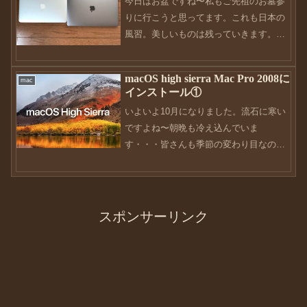
今日はお盆ですね〜私もご先祖のお墓参
high...
りに行こうと思ってます。これも日本の
風習。美しいものは残っていきます。そ
んなこんなで、靴ネタではありませんが
お付き合いくださいませ。前回、私の
macOS high sierra Mac Pro 2008に
mac
Macへの想いを書きました。やはり、私
インストール①
にとってはMacは生活の...
いよいよ10月になりました。流石に寒い
ですよね〜朝晩も冷え込んでいま
す・・・皆さんも季節の変わり目なので
ご自愛ください。さてさて、今回は靴ネ
タではなくMacネタ。先日、2017
macbook proを購入してから色々いじり
まわしていたので...
スポンサーリンク