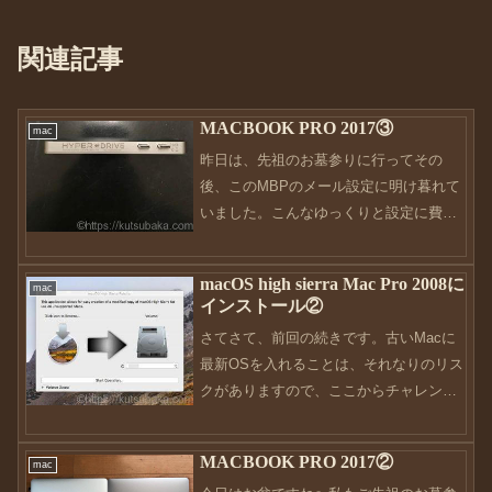
関連記事
MACBOOK PRO 2017③
mac
昨日は、先祖のお墓参りに行ってその
後、このMBPのメール設定に明け暮れて
いました。こんなゆっくりと設定に費や
したことって、今まで無かった。。。そ
れぐらいのんびりと過ごせているこの環
macOS high sierra Mac Pro 2008に
mac
境に感謝ですね。今まで、色々なメール
インストール②
が来ていたのを削除したり...
さてさて、前回の続きです。古いMacに
最新OSを入れることは、それなりのリス
クがありますので、ここからチャレンジ
する人は「自己責任」でお願いします。
まず、最初にインストールUSBの作成か
MACBOOK PRO 2017②
mac
ら。私の場合、予めMacbook proの方で