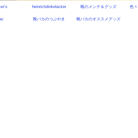
ker’s
heinrichdinkelacker
靴のメンテ＆グッズ
色々
ac
靴バカのつぶやき
靴バカのオススメグッズ