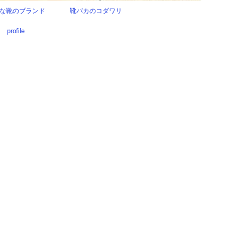
な靴のブランド
靴バカのコダワリ
profile