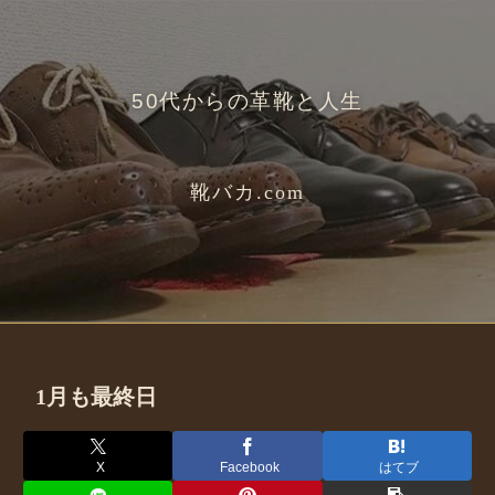
50代からの革靴と人生
靴バカ.com
1月も最終日
X
Facebook
はてブ