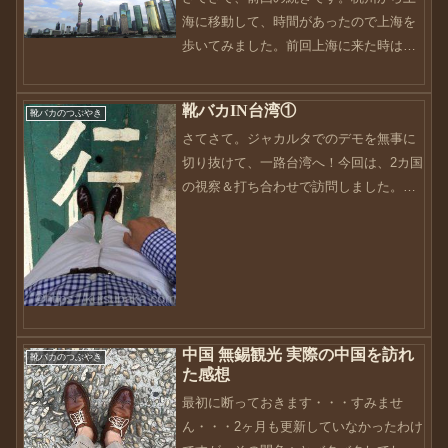
海に移動して、時間があったので上海を
歩いてみました。前回上海に来た時は、
豫園に行って町並みを見た後に、小籠包
を食べたくらいの観光でした。今回は、
靴バカIN台湾①
靴バカのつぶやき
前回豫園に入れなかったので、まずは豫
さてさて。ジャカルタでのデモを無事に
園に行きます。っと、その...
切り抜けて、一路台湾へ！今回は、2カ国
の視察＆打ち合わせで訪問しました。台
湾の朝はちょっと肌寒い感じでしたが、
日中ともなると汗が出てくるくらい暑い
感じです。丁度、9月下旬から10月初旬
の気候のように感じま...
中国 無錫観光 実際の中国を訪れ
靴バカのつぶやき
た感想
最初に断っておきます・・・すみませ
ん・・・2ヶ月も更新していなかったわけ