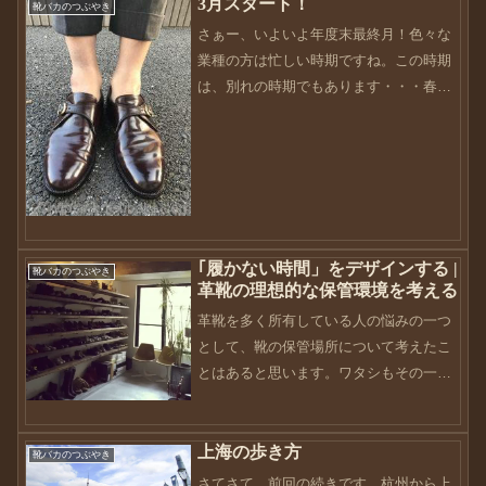
3月スタート！
靴バカのつぶやき
さぁー、いよいよ年度末最終月！色々な
業種の方は忙しい時期ですね。この時期
は、別れの時期でもあります・・・春と
いうのはウキウキする反面、寂しい時期
でもありますよね。3月という月は世間一
般では卒業シーズン。社会人になってか
らは、卒業。というシュ...
｢履かない時間」をデザインする |
靴バカのつぶやき
革靴の理想的な保管環境を考える
革靴を多く所有している人の悩みの一つ
として、靴の保管場所について考えたこ
とはあると思います。ワタシもその一人
です。多く所有している人は、コレクシ
ョンになっってる場合が大半ではないか
と思います。故に、このコレクションを
上海の歩き方
靴バカのつぶやき
鑑賞したいのも願望にある...
さてさて、前回の続きです。杭州から上