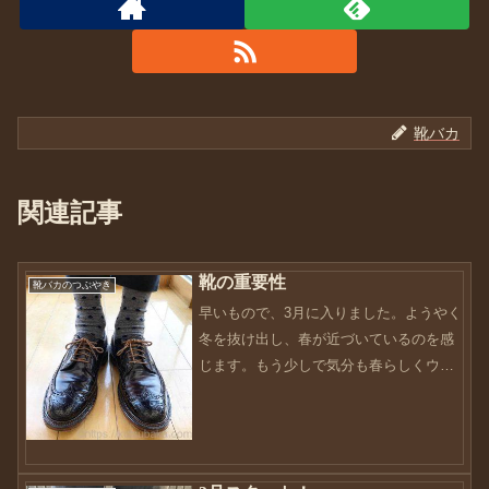
靴バカ
関連記事
靴の重要性
靴バカのつぶやき
早いもので、3月に入りました。ようやく
冬を抜け出し、春が近づいているのを感
じます。もう少しで気分も春らしくウキ
ウキになるのでしょうか（笑）先日友人
から靴の相談を受けました。かっこいい
靴がほしいとのこと。主にビジネスで使
いたいんだとか。ビジネ...