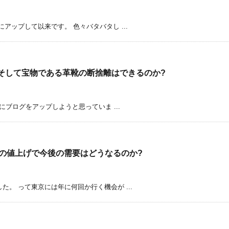
アップして以来です。 色々バタバタし ...
そして宝物である革靴の断捨離はできるのか?
にブログをアップしようと思っていま ...
靴全般の値上げで今後の需要はどうなるのか?
。 って東京には年に何回か行く機会が ...