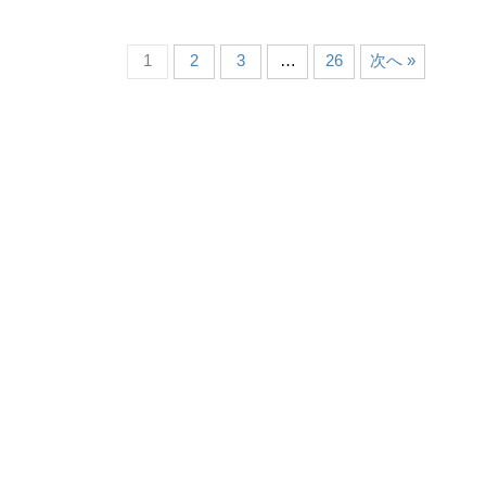
1
2
3
…
26
次へ »