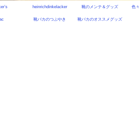
ker’s
heinrichdinkelacker
靴のメンテ＆グッズ
色々
ac
靴バカのつぶやき
靴バカのオススメグッズ