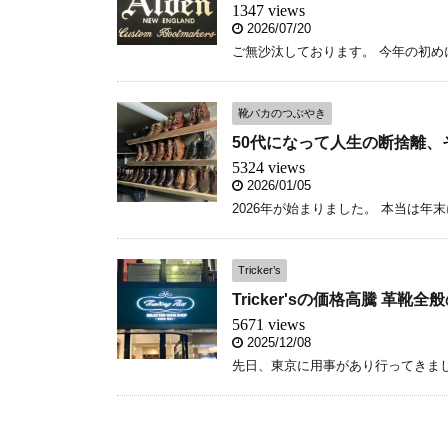
1347 views
2026/07/20
ご無沙汰しております。 今年の初めに
靴バカのつぶやき
50代になって人生の断捨離、
5324 views
2026/01/05
2026年が始まりました。 本当は年末
Tricker’s
Tricker'sの価格高騰 革
5671 views
2025/12/08
先日、東京に用事があり行ってきました