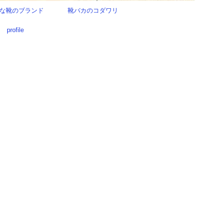
な靴のブランド
靴バカのコダワリ
profile