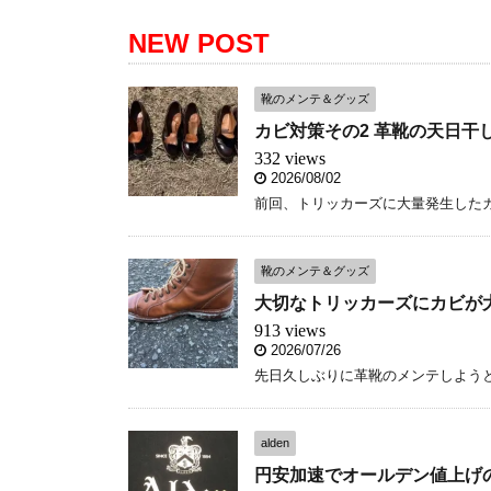
NEW POST
靴のメンテ＆グッズ
カビ対策その2 革靴の天日干
332 views
2026/08/02
前回、トリッカーズに大量発生したカ
靴のメンテ＆グッズ
大切なトリッカーズにカビが大
913 views
2026/07/26
先日久しぶりに革靴のメンテしようと思
alden
円安加速でオールデン値上げ