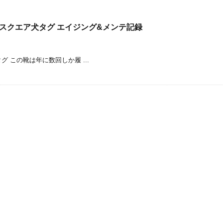
166 裏スクエア犬タグ エイジング&メンテ記録
犬タグ この靴は年に数回しか履 ...