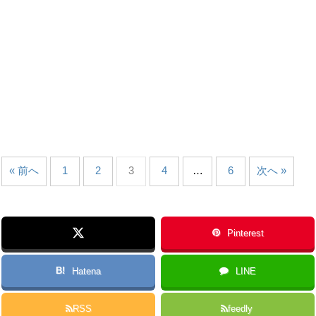
« 前へ
1
2
3
4
…
6
次へ »
Pinterest
B!
Hatena
LINE
RSS
feedly