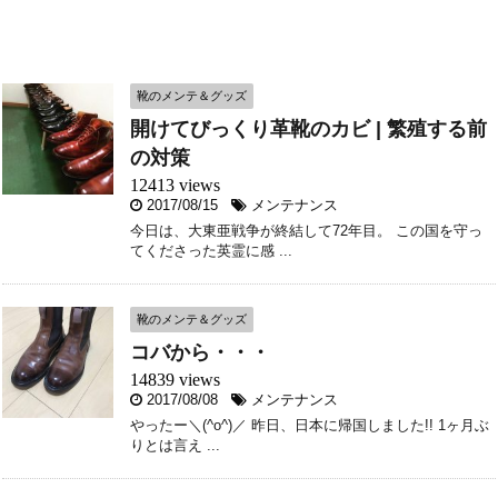
靴のメンテ＆グッズ
開けてびっくり革靴のカビ | 繁殖する前
の対策
12413 views
2017/08/15
メンテナンス
今日は、大東亜戦争が終結して72年目。 この国を守っ
てくださった英霊に感 ...
靴のメンテ＆グッズ
コバから・・・
14839 views
2017/08/08
メンテナンス
やったー＼(^o^)／ 昨日、日本に帰国しました!! 1ヶ月ぶ
りとは言え ...