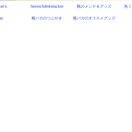
ker’s
heinrichdinkelacker
靴のメンテ＆グッズ
色々
ac
靴バカのつぶやき
靴バカのオススメグッズ