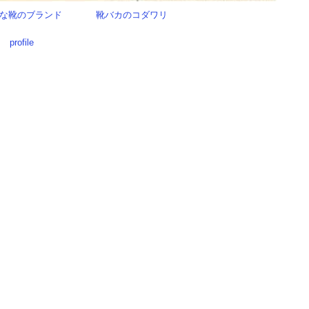
な靴のブランド
靴バカのコダワリ
profile