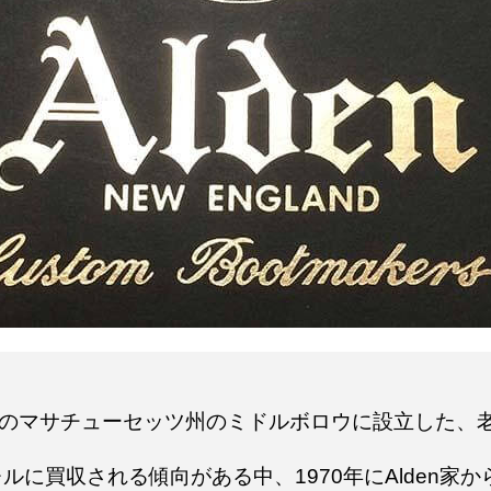
enがアメリカのマサチューセッツ州のミドルボロウに設立し
に買収される傾向がある中、1970年にAlden家から