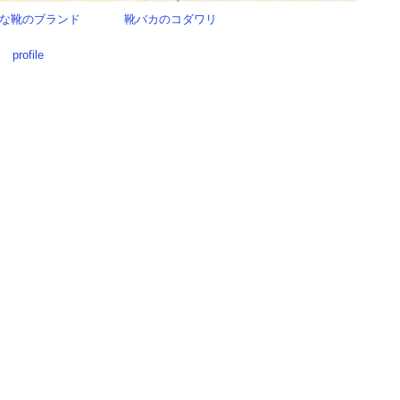
な靴のブランド
靴バカのコダワリ
profile