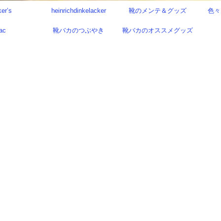
ker’s
heinrichdinkelacker
靴のメンテ＆グッズ
色々
ac
靴バカのつぶやき
靴バカのオススメグッズ