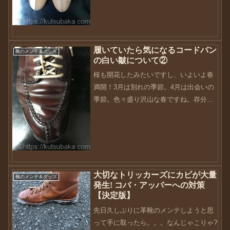
の湿気（汗）を取ったり、履き皺を伸ば
したり、型崩れ防止の役...
履いていたら気になるコードバン
靴のメンテ＆グッズ
の白い皺について②
桜も開花したみたいですし、いよいよ春
満開！3月は別れの季節。4月は出会いの
季節。色々盛り沢山な春ですね。存分に
楽しめそうな季節です。以前、コードバ
ンの白い皺について書きました。コード
バン愛好者の方は、この白い皺について
一度は考えたこと思いま...
大切なトリッカーズにカビが大量
靴のメンテ＆グッズ
発生! コバ・アッパーへの対策
【決定版】
先日久しぶりに革靴のメンテしようと思
って手に取ったら。。。なんじゃこりゃ?