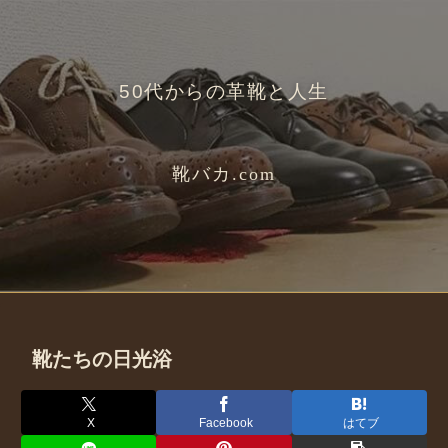
50代からの革靴と人生
靴バカ.com
靴たちの日光浴
X
Facebook
はてブ