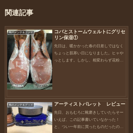
関連記事
コバとストームウェルトにグリセ
靴のメンテ＆グッズ
リン保湿①
先日は、暖かかった春の日差しではなく
ちょっと肌寒い日になりました。ヒャや
っとします。しかし、相変わらず花粉症
は続いています・・・朝からクシャミ連
発・・・はぁ〜って感じです（笑）さて
さて、今回はグリセリン保湿をしてみよ
うと思います。実は、この...
アーティストパレット レビュー
靴のメンテ＆グッズ
先日、おもむろに靴磨きしていたらそー
いえば、この記事書いていなかった！
と、つい一年前に買ったものだったのを