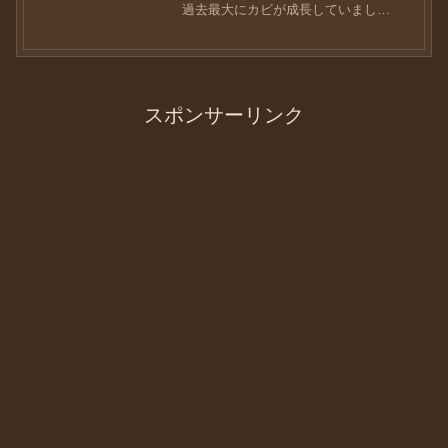
過去最大にカビが成長していまし
た。。。管理してたつもりが全く管理で
きていなかった。。。革靴の保管場所を
変えて安心し切って怠慢ではあったもの
の、ここまで成長してるとは思...
スポンサーリンク