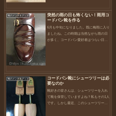
思い出しました。10月も第2週に差し掛
かって、季節はめっきりと秋モード。ブ
ーツの出番もそろそろですかね（笑）こ
突然の雨の日も怖くない！雨用コ
靴のメンテ＆グッズ
の商品を購入しようと思っ...
ードバン靴を作る
6月も中旬になりました。既に梅雨に入り
ましたね。この時期は当然ながら雨の日
が多く、コードバン愛好者はつらい日々
となりそうです・・・しかし本来であれ
ば、靴が濡れることはどの日も想定でき
ることです。降水確率0％と言えども大気
の不安定な状態であれ...
コードバン靴にシューツリーは必
靴のメンテ＆グッズ
要なのか
靴好きの皆さんは、シューツリーを入れ
て靴を保管していますよね？私もその1人
です。しかし最近、このシューツリーが
必要なのかどうか疑問に思うことがあり
ます。シューツリーの目的は、履いた後