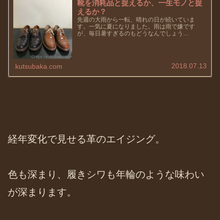
靴を消耗品と捉えるか、一生モノと捉
えるか？
先週の大雨から一転、晴れの日が続いていま
す。一気に夏になりました。雨は雨で嫌です
が、毎日暑すぎるのもどうなんでしょう
ね・・・贅沢ばかり言ってはいけませんが、外
出時にはしっかりと水分補給をして、熱中症に
ならないように気をつけたいものです。先日...
2018.07.13
kutsubaka.com
経年変化で見せる革のエイジング。
色も深まり、履きシワも年輪のような味わい
が深まります。