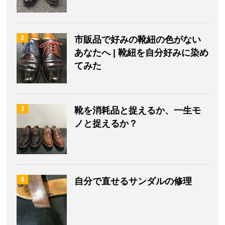
2
市販品で好みの靴紐の色がない
あなたへ | 靴紐を自分好みに染め
てみた
3
靴を消耗品と捉えるか、一生モ
ノと捉えるか？
4
自分で直せるサンダルの修理