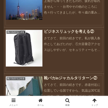
上海から帰ってきたものの、疲れが取れ
ません・・・台湾やその他のところに
色々行ってきましたが、年々歳の重みを
感じますね・・・早く体力的にも復活し
たいところです。さてさて、今回はご縁
もあって上海に来ましたが、台湾同様の
ビジネスリュックを考える②
靴バカのつぶやき
中華圏。グルメに関しては、...
さてさて、前回の続きです。私が購入条
件としてあげたのが、①大容量②アクセ
スはしやすいが、セキュリティーもそこ
そこ③キャリーケースのハンドルにリュ
ックがさせること④リュックリュックし
ていないデザイン⑤ビジネスとして使え
ることです。その中で候補...
靴バカinジャカルタリターン②
靴バカのつぶやき
さてさて、前回の続きです。赤道付近に
位置している国ですから、気温は30℃近
いです。従って、半袖半ズボンの方が殆
どでした。また、足元も革靴を履いてる
メニュー
ホーム
検索
トップ
方もみませんでしたね〜中にはこんな方