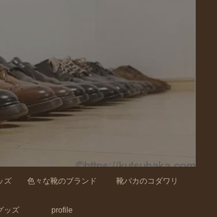
ッズ
色々な靴のブランド
靴バカのコダワリ
グッズ
profile