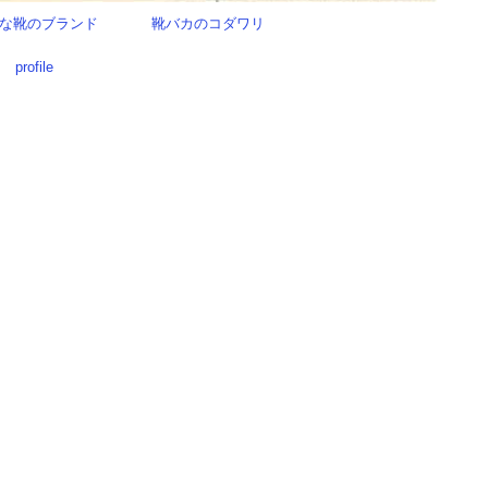
な靴のブランド
靴バカのコダワリ
profile