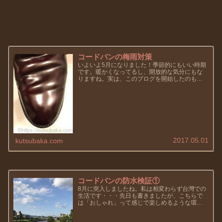
コードバンの梅雨対策
いよいよ5月になりました！季節的にもいい時期
です。暖かくなってるし、開放的な気分にもな
りますね。実は、このブログを開始したのも去
年の5月。丸々一年ではないですが、一年迎えよ
うとする月です。早いです。本当に早いです。
また、ここまで続けられるの...
2017.05.01
kutsubaka.com
コードバンの防水検証①
8月に突入しましたね。私は相変わらず台灣での
生活です・・・先日も書きましたが、こちらで
は「おしゃれ」って感じで楽しめるような環境
ではなく、もっぱら実用的なファッションが合
ってる。って感じです・・・おしゃれ＝我慢っ