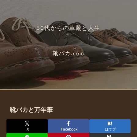
50代からの革靴と人生
靴バカ.com
靴バカと万年筆
X
Facebook
はてブ