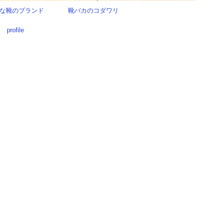
な靴のブランド
靴バカのコダワリ
profile