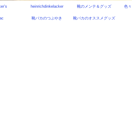
ker’s
heinrichdinkelacker
靴のメンテ＆グッズ
色々
ac
靴バカのつぶやき
靴バカのオススメグッズ