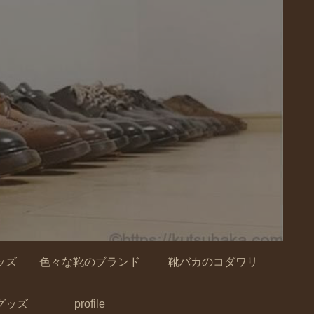
ッズ
色々な靴のブランド
靴バカのコダワリ
グッズ
profile