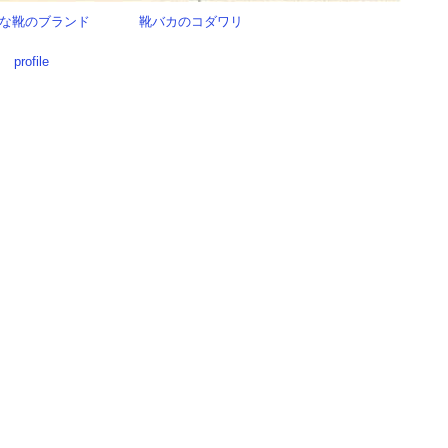
な靴のブランド
靴バカのコダワリ
profile