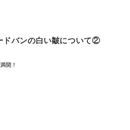
ードバンの白い皺について②
春満開！