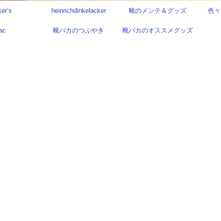
ker’s
heinrichdinkelacker
靴のメンテ＆グッズ
色々
ac
靴バカのつぶやき
靴バカのオススメグッズ