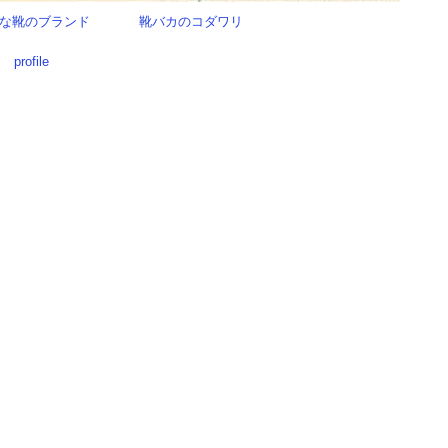
な靴のブランド
靴バカのコダワリ
profile