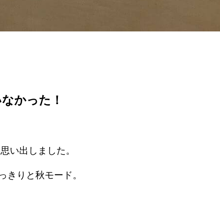
いなかった！
を思い出しました。
めっきりと秋モード。
）