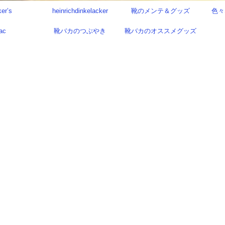
ker’s
heinrichdinkelacker
靴のメンテ＆グッズ
色々
ac
靴バカのつぶやき
靴バカのオススメグッズ