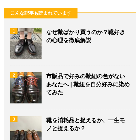
こんな記事も読まれています
1
なぜ靴ばかり買うのか？靴好き
の心理を徹底解説
2
市販品で好みの靴紐の色がない
あなたへ | 靴紐を自分好みに染め
てみた
3
靴を消耗品と捉えるか、一生モ
ノと捉えるか？