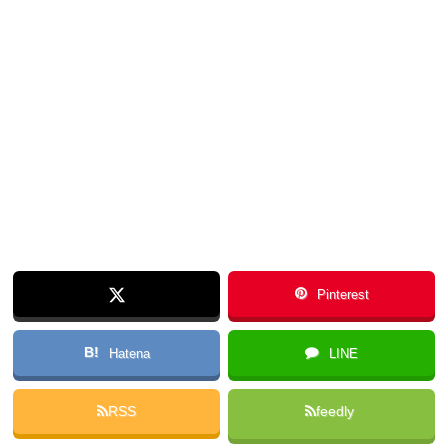
Pinterest
B!
Hatena
LINE
RSS
feedly