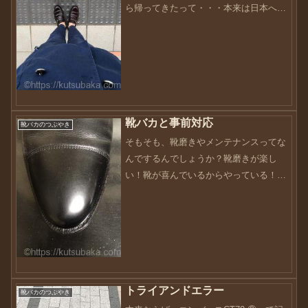
ら帰ってきたって・・・本来は日本へ帰
る。が正しいんですが、こちらでの生活
が長くなると日本から帰ってきた。って
錯覚に落ちいます・・・あくまでも私は
日本人で、母国は日本です...
靴バカと事前対応
靴バカのつぶやき
そもそも、靴磨きやメンテナンスってな
んでするんでしょうか？靴磨きが楽し
い！靴が喜んでいるからやっている！光
っている方がカッコいい！いろいろな理
由があります。では、皆さんに質問で
す。靴が曇ってきたから磨きますか？靴
が曇る前に磨きますか？どうで...
トライアンドエラー
靴バカのつぶやき