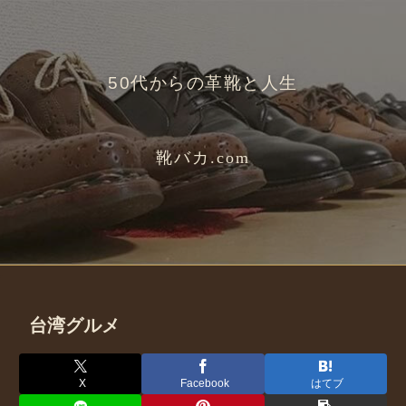
50代からの革靴と人生
靴バカ.com
台湾グルメ
X
Facebook
はてブ