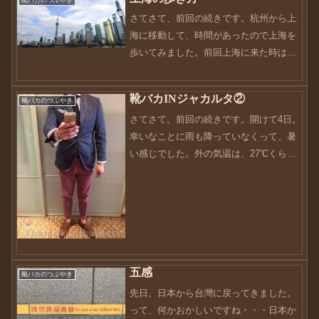
ってるんですよね〜1日3食って基本なん
さてさて、前回の続きです。杭州から上
ですが、2食、1食...
海に移動して、時間があったので上海を
歩いてみました。前回上海に来た時は、
豫園に行って町並みを見た後に、小籠包
を食べたくらいの観光でした。今回は、
靴バカINジャカルタ②
靴バカのつぶやき
前回豫園に入れなかったので、まずは豫
さてさて。前回の続きです。開けて4日。
園に行きます。っと、その...
幸いなことに雨も降っていなくって、暑
い感じでした。外の気温は、27℃くら
い。蒸し暑い感じですね〜そして、ホテ
ルの前の大通りをみてみると、アジアっ
て感じですよね〜生きてる！って感じが
ビンビンと伝わります。...
五感
靴バカのつぶやき
先日、日本から台灣に戻ってきました。
って、何かおかしいですね・・・日本か