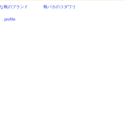
な靴のブランド
靴バカのコダワリ
profile