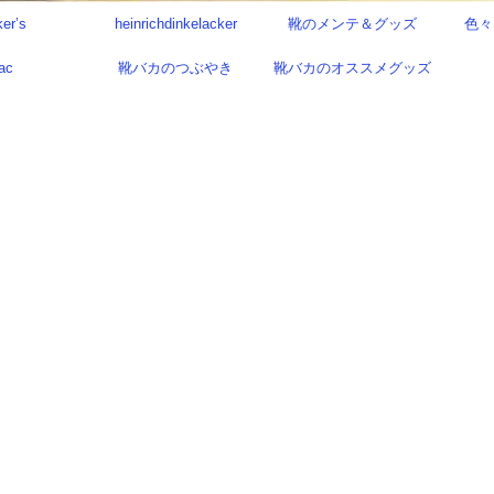
ker’s
heinrichdinkelacker
靴のメンテ＆グッズ
色々
ac
靴バカのつぶやき
靴バカのオススメグッズ