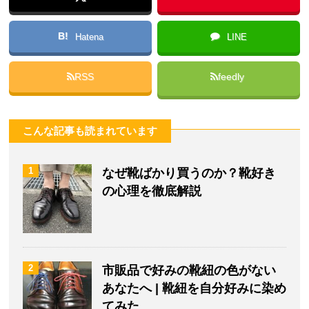
B!
Hatena
LINE
RSS
feedly
こんな記事も読まれています
1
なぜ靴ばかり買うのか？靴好き
の心理を徹底解説
2
市販品で好みの靴紐の色がない
あなたへ | 靴紐を自分好みに染め
てみた