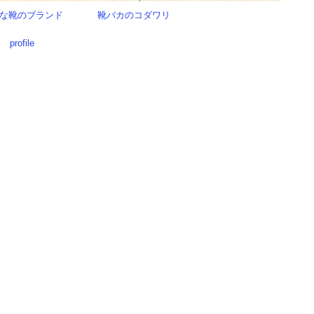
な靴のブランド
靴バカのコダワリ
profile