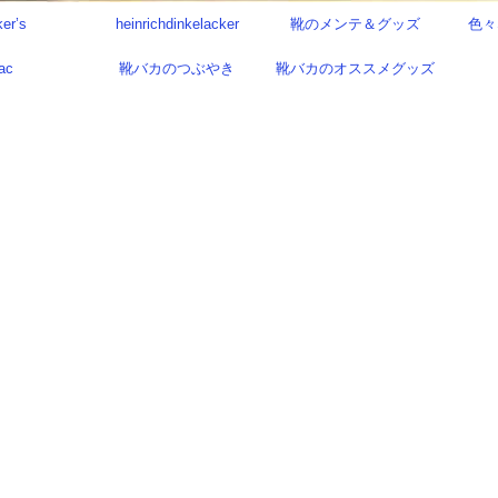
ker’s
heinrichdinkelacker
靴のメンテ＆グッズ
色々
ac
靴バカのつぶやき
靴バカのオススメグッズ