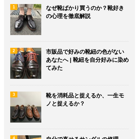
1
なぜ靴ばかり買うのか？靴好き
の心理を徹底解説
2
市販品で好みの靴紐の色がない
あなたへ | 靴紐を自分好みに染め
てみた
3
靴を消耗品と捉えるか、一生モ
ノと捉えるか？
4